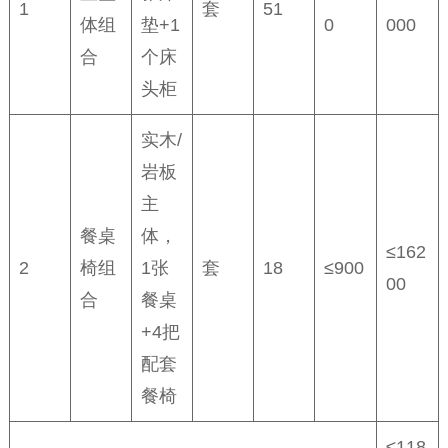
1
套
51
体组
垫+1
0
000
合
个床
头柜
实木/
岩板
主
餐桌
体，
≤162
2
椅组
1张
套
18
≤900
00
合
餐桌
+4把
配套
餐椅
≤118