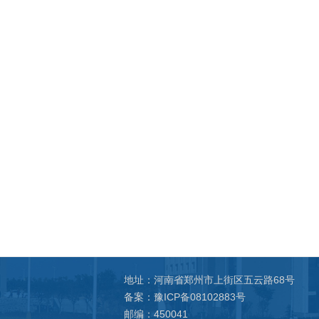
地址：河南省郑州市上街区五云路68号
备案：豫ICP备08102883号
邮编：450041